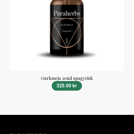
Gurkmeja 20ml spagyrisk
325.00
kr