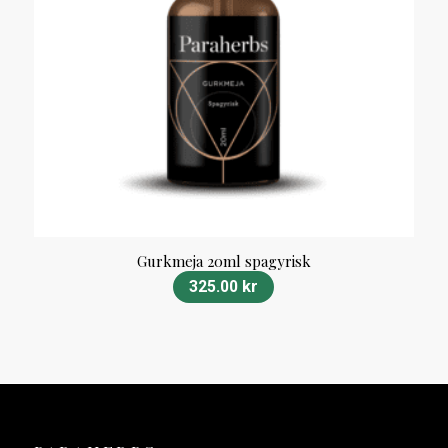
Gurkmeja 20ml spagyrisk
325.00
kr