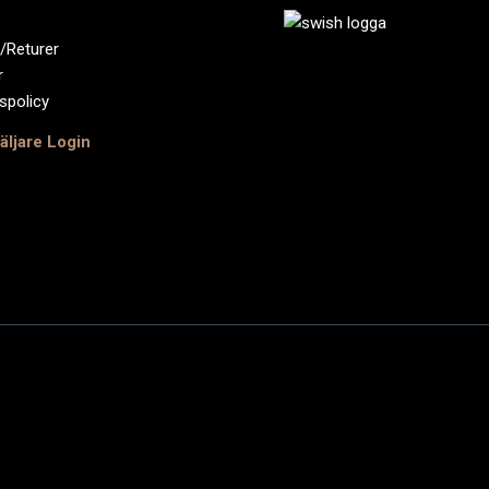
/Returer
r
tspolicy
äljare Login